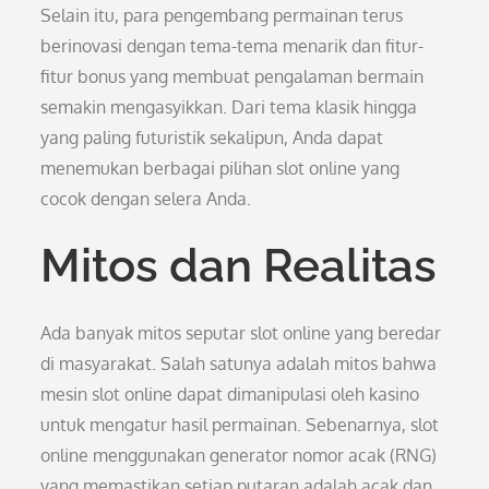
Selain itu, para pengembang permainan terus
berinovasi dengan tema-tema menarik dan fitur-
fitur bonus yang membuat pengalaman bermain
semakin mengasyikkan. Dari tema klasik hingga
yang paling futuristik sekalipun, Anda dapat
menemukan berbagai pilihan slot online yang
cocok dengan selera Anda.
Mitos dan Realitas
Ada banyak mitos seputar slot online yang beredar
di masyarakat. Salah satunya adalah mitos bahwa
mesin slot online dapat dimanipulasi oleh kasino
untuk mengatur hasil permainan. Sebenarnya, slot
online menggunakan generator nomor acak (RNG)
yang memastikan setiap putaran adalah acak dan