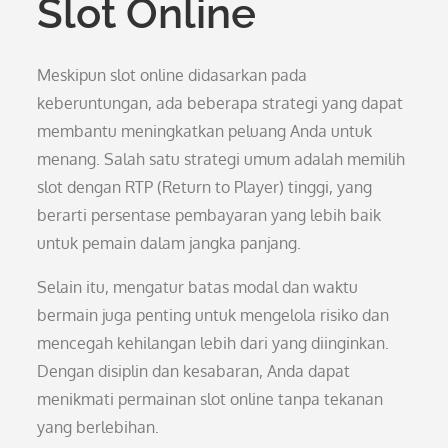
Slot Online
Meskipun slot online didasarkan pada
keberuntungan, ada beberapa strategi yang dapat
membantu meningkatkan peluang Anda untuk
menang. Salah satu strategi umum adalah memilih
slot dengan RTP (Return to Player) tinggi, yang
berarti persentase pembayaran yang lebih baik
untuk pemain dalam jangka panjang.
Selain itu, mengatur batas modal dan waktu
bermain juga penting untuk mengelola risiko dan
mencegah kehilangan lebih dari yang diinginkan.
Dengan disiplin dan kesabaran, Anda dapat
menikmati permainan slot online tanpa tekanan
yang berlebihan.