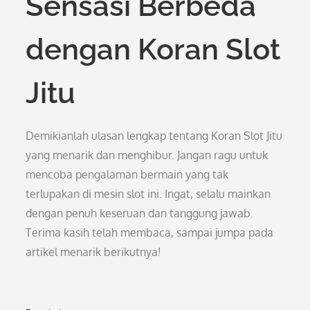
Sensasi Berbeda
dengan Koran Slot
Jitu
Demikianlah ulasan lengkap tentang Koran Slot Jitu
yang menarik dan menghibur. Jangan ragu untuk
mencoba pengalaman bermain yang tak
terlupakan di mesin slot ini. Ingat, selalu mainkan
dengan penuh keseruan dan tanggung jawab.
Terima kasih telah membaca, sampai jumpa pada
artikel menarik berikutnya!