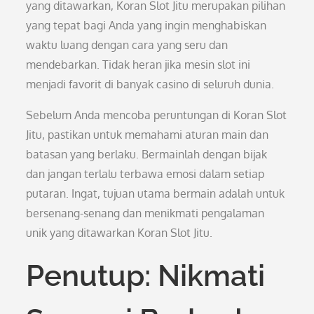
yang ditawarkan, Koran Slot Jitu merupakan pilihan
yang tepat bagi Anda yang ingin menghabiskan
waktu luang dengan cara yang seru dan
mendebarkan. Tidak heran jika mesin slot ini
menjadi favorit di banyak casino di seluruh dunia.
Sebelum Anda mencoba peruntungan di Koran Slot
Jitu, pastikan untuk memahami aturan main dan
batasan yang berlaku. Bermainlah dengan bijak
dan jangan terlalu terbawa emosi dalam setiap
putaran. Ingat, tujuan utama bermain adalah untuk
bersenang-senang dan menikmati pengalaman
unik yang ditawarkan Koran Slot Jitu.
Penutup: Nikmati