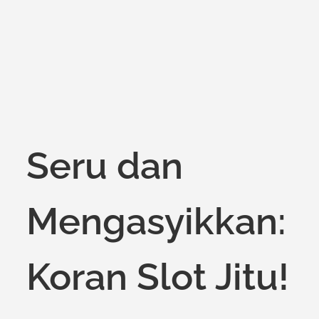
Seru dan
Mengasyikkan:
Koran Slot Jitu!