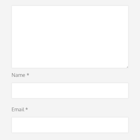
Name
*
Email
*