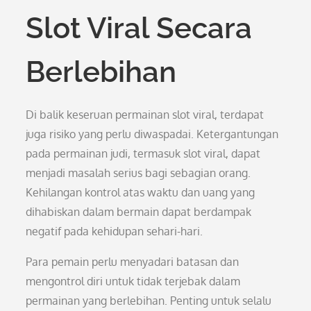
Slot Viral Secara
Berlebihan
Di balik keseruan permainan slot viral, terdapat
juga risiko yang perlu diwaspadai. Ketergantungan
pada permainan judi, termasuk slot viral, dapat
menjadi masalah serius bagi sebagian orang.
Kehilangan kontrol atas waktu dan uang yang
dihabiskan dalam bermain dapat berdampak
negatif pada kehidupan sehari-hari.
Para pemain perlu menyadari batasan dan
mengontrol diri untuk tidak terjebak dalam
permainan yang berlebihan. Penting untuk selalu