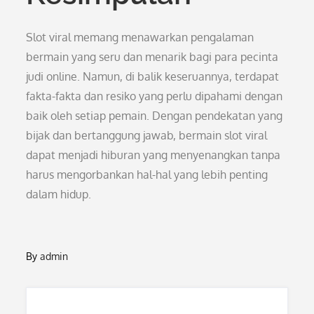
Slot viral memang menawarkan pengalaman
bermain yang seru dan menarik bagi para pecinta
judi online. Namun, di balik keseruannya, terdapat
fakta-fakta dan resiko yang perlu dipahami dengan
baik oleh setiap pemain. Dengan pendekatan yang
bijak dan bertanggung jawab, bermain slot viral
dapat menjadi hiburan yang menyenangkan tanpa
harus mengorbankan hal-hal yang lebih penting
dalam hidup.
By
admin