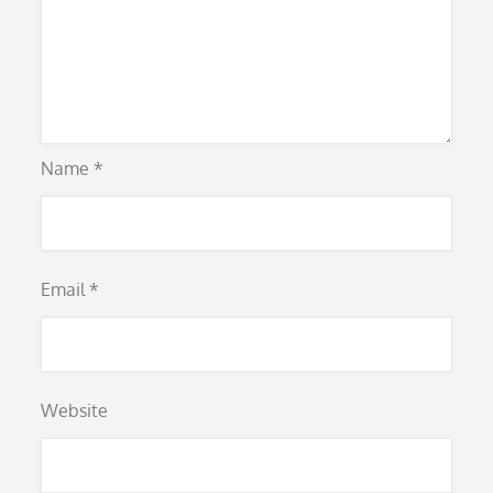
Name
*
Email
*
Website