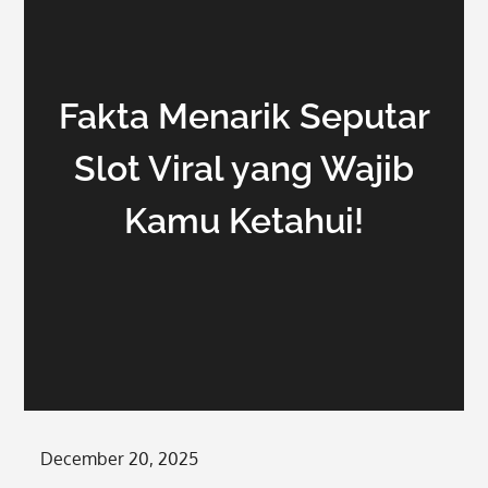
Fakta Menarik Seputar
Slot Viral yang Wajib
Kamu Ketahui!
Posted
December 20, 2025