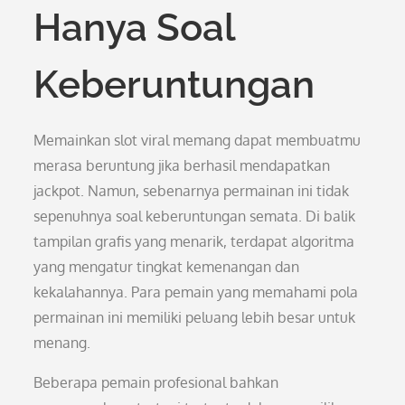
Hanya Soal
Keberuntungan
Memainkan slot viral memang dapat membuatmu
merasa beruntung jika berhasil mendapatkan
jackpot. Namun, sebenarnya permainan ini tidak
sepenuhnya soal keberuntungan semata. Di balik
tampilan grafis yang menarik, terdapat algoritma
yang mengatur tingkat kemenangan dan
kekalahannya. Para pemain yang memahami pola
permainan ini memiliki peluang lebih besar untuk
menang.
Beberapa pemain profesional bahkan