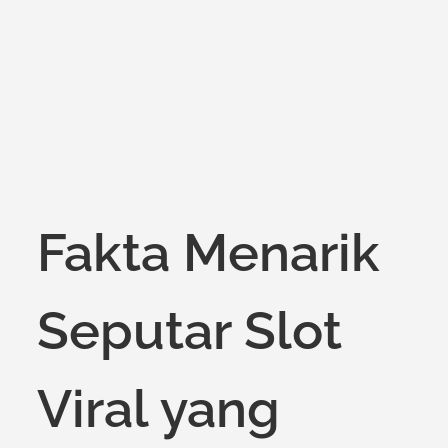
on
Fakta Menarik
Seputar Slot
Viral yang