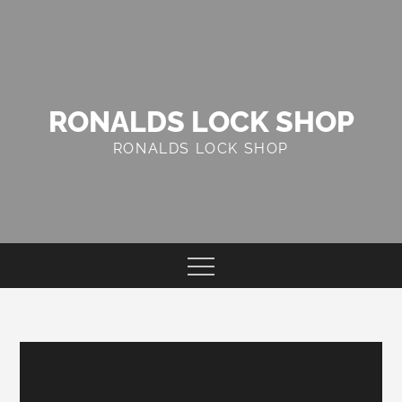
Skip
to
content
RONALDS LOCK SHOP
RONALDS LOCK SHOP