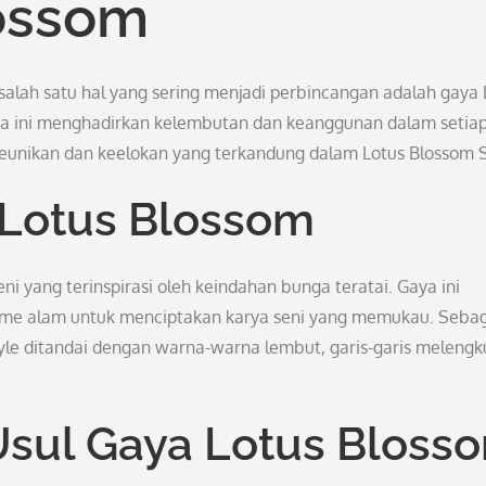
ossom
alah satu hal yang sering menjadi perbincangan adalah gaya 
a ini menghadirkan kelembutan dan keanggunan dalam setia
 keunikan dan keelokan yang terkandung dalam Lotus Blossom S
Lotus Blossom
i yang terinspirasi oleh keindahan bunga teratai. Gaya ini
me alam untuk menciptakan karya seni yang memukau. Seba
le ditandai dengan warna-warna lembut, garis-garis melengk
Usul Gaya Lotus Bloss