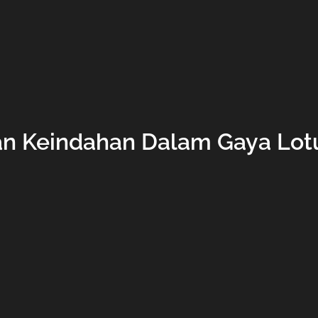
 Keindahan Dalam Gaya Lot