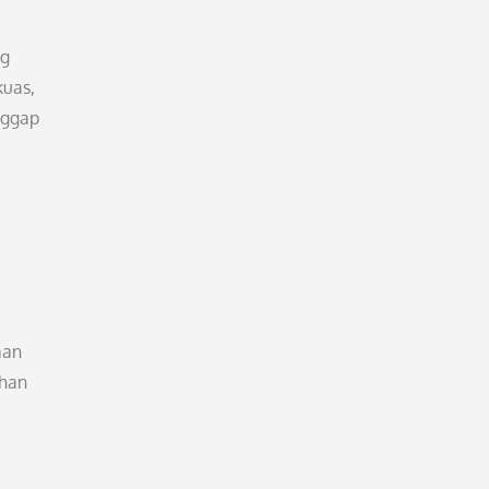
ng
kuas,
nggap
aan
ahan