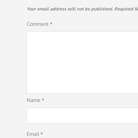
Your email address will not be published.
Required f
Comment
*
Name
*
Email
*