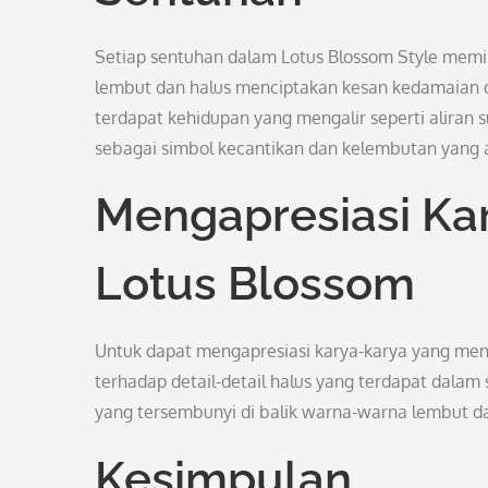
Setiap sentuhan dalam Lotus Blossom Style memi
lembut dan halus menciptakan kesan kedamaian d
terdapat kehidupan yang mengalir seperti aliran s
sebagai simbol kecantikan dan kelembutan yang 
Mengapresiasi Ka
Lotus Blossom
Untuk dapat mengapresiasi karya-karya yang meng
terhadap detail-detail halus yang terdapat dalam
yang tersembunyi di balik warna-warna lembut d
Kesimpulan