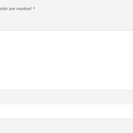
ields are marked
*