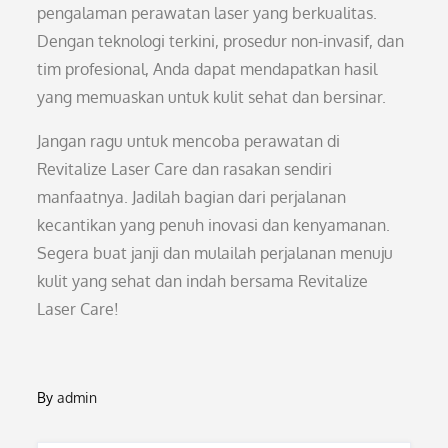
pengalaman perawatan laser yang berkualitas.
Dengan teknologi terkini, prosedur non-invasif, dan
tim profesional, Anda dapat mendapatkan hasil
yang memuaskan untuk kulit sehat dan bersinar.
Jangan ragu untuk mencoba perawatan di
Revitalize Laser Care dan rasakan sendiri
manfaatnya. Jadilah bagian dari perjalanan
kecantikan yang penuh inovasi dan kenyamanan.
Segera buat janji dan mulailah perjalanan menuju
kulit yang sehat dan indah bersama Revitalize
Laser Care!
By
admin