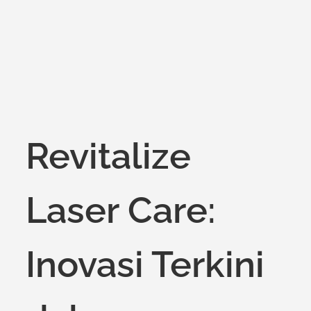
on
Revitalize
Laser Care:
Inovasi Terkini