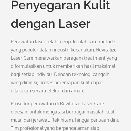
Penyegaran Kulit
dengan Laser
Perawatan laser telah menjadi salah satu metode
yang populer dalam industri kecantikan. Revitalize
Laser Care menawarkan beragam treatment yang
diformulasikan untuk memberikan hasil maksimal
bagi setiap individu. Dengan teknologi canggih
yang dimiliki, proses peremajaan kulit dapat
dilakukan secara efektif dan aman.
Prosedur perawatan di Revitalize Laser Care
didesain untuk mengatasi berbagai masalah kulit,
mulai dari jerawat, flek hitam, hingga penuaan dini.
Tim profesional yang berpengalaman siap