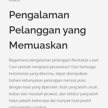
efektif.
Pengalaman
Pelanggan yang
Memuaskan
Bagaimana pengalaman pelanggan Revitalize Laser
Care setelah menjalani perawatan? Dari berbagai
testimonial yang diterima, dapat disimpulkan
bahwa kebanyakan pelanggan merasa puas
dengan hasil yang diperoleh. Kulit yang lebih cerah,
bebas dari masalah jerawat, dan tekstur yang lebih
halus adalah beberapa dari banyak hasil positif
yang mereka rasakan.