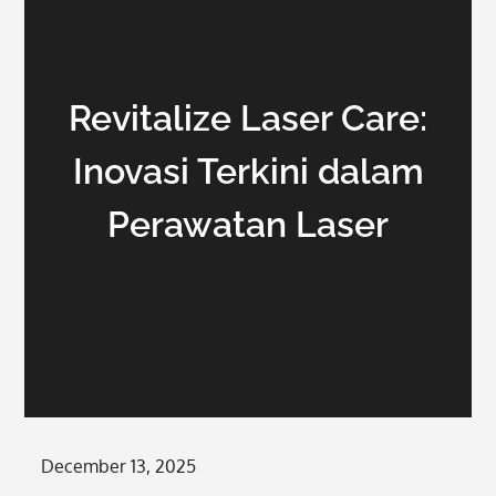
Revitalize Laser Care:
Inovasi Terkini dalam
Perawatan Laser
Posted
December 13, 2025