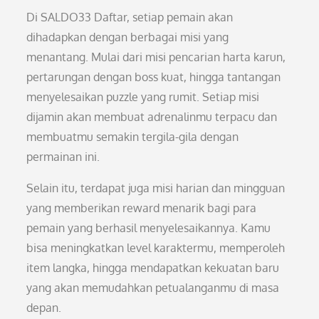
Di SALDO33 Daftar, setiap pemain akan
dihadapkan dengan berbagai misi yang
menantang. Mulai dari misi pencarian harta karun,
pertarungan dengan boss kuat, hingga tantangan
menyelesaikan puzzle yang rumit. Setiap misi
dijamin akan membuat adrenalinmu terpacu dan
membuatmu semakin tergila-gila dengan
permainan ini.
Selain itu, terdapat juga misi harian dan mingguan
yang memberikan reward menarik bagi para
pemain yang berhasil menyelesaikannya. Kamu
bisa meningkatkan level karaktermu, memperoleh
item langka, hingga mendapatkan kekuatan baru
yang akan memudahkan petualanganmu di masa
depan.