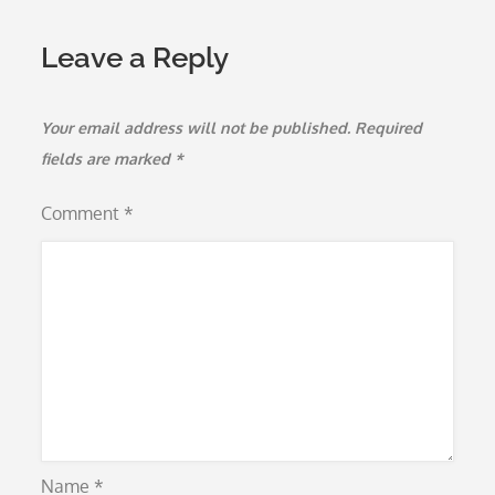
Leave a Reply
Your email address will not be published.
Required
fields are marked
*
Comment
*
Name
*