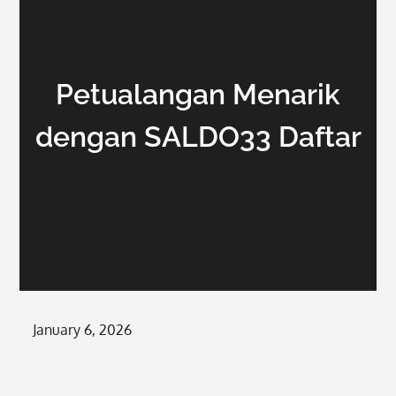
Petualangan Menarik
dengan SALDO33 Daftar
Posted
January 6, 2026
on