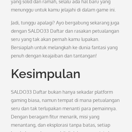
yang solid dan ramah, selalu ada hal baru yang
menunggu untuk kamu jelajahi di dalam game ini.
Jadi, tunggu apalagi? Ayo bergabung sekarang juga
dengan SALDO33 Daftar dan rasakan petualangan
seru yang tak akan pernah kamu lupakan.
Bersiaplah untuk melangkah ke dunia fantasi yang
penuh dengan keajaiban dan tantangan!
Kesimpulan
SALDO33 Daftar bukan hanya sekadar platform
gaming biasa, namun tempat di mana petualangan
seru dan tak terlupakan menanti para pemainnya.
Dengan beragam fitur menarik, misi yang
menantang, dan eksplorasi tanpa batas, setiap