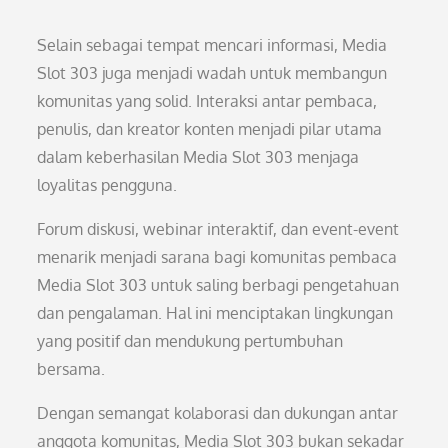
Selain sebagai tempat mencari informasi, Media
Slot 303 juga menjadi wadah untuk membangun
komunitas yang solid. Interaksi antar pembaca,
penulis, dan kreator konten menjadi pilar utama
dalam keberhasilan Media Slot 303 menjaga
loyalitas pengguna.
Forum diskusi, webinar interaktif, dan event-event
menarik menjadi sarana bagi komunitas pembaca
Media Slot 303 untuk saling berbagi pengetahuan
dan pengalaman. Hal ini menciptakan lingkungan
yang positif dan mendukung pertumbuhan
bersama.
Dengan semangat kolaborasi dan dukungan antar
anggota komunitas, Media Slot 303 bukan sekadar