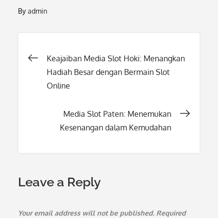
By
admin
Post
Keajaiban Media Slot Hoki: Menangkan
Hadiah Besar dengan Bermain Slot
navigation
Online
Media Slot Paten: Menemukan
Kesenangan dalam Kemudahan
Leave a Reply
Your email address will not be published.
Required