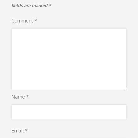
fields are marked
*
Comment
*
Name
*
Email
*