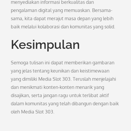
menyediakan informasi berkualitas dan
pengalaman digital yang memuaskan. Bersama-
sama, kita dapat merajut masa depan yang lebih
baik melalui kolaborasi dan komunitas yang solid.
Kesimpulan
Semoga tulisan ini dapat memberikan gambaran
yang jelas tentang keunikan dan keistimewaan
yang dimiliki Media Slot 303. Teruslah menjelajahi
dan menikmati konten-konten menarik yang
disajikan, serta jangan ragu untuk terlibat aktif
dalam komunitas yang telah dibangun dengan baik
oleh Media Slot 303.