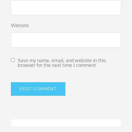
Website
Save my name, email, and website in this
browser for the next time I comment.