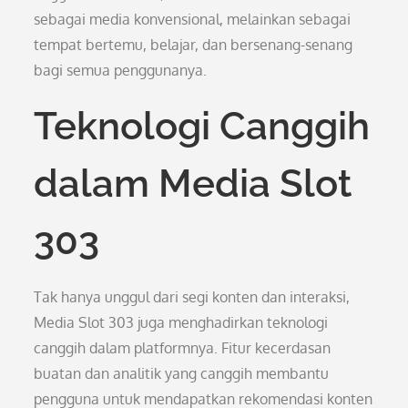
sebagai media konvensional, melainkan sebagai
tempat bertemu, belajar, dan bersenang-senang
bagi semua penggunanya.
Teknologi Canggih
dalam Media Slot
303
Tak hanya unggul dari segi konten dan interaksi,
Media Slot 303 juga menghadirkan teknologi
canggih dalam platformnya. Fitur kecerdasan
buatan dan analitik yang canggih membantu
pengguna untuk mendapatkan rekomendasi konten