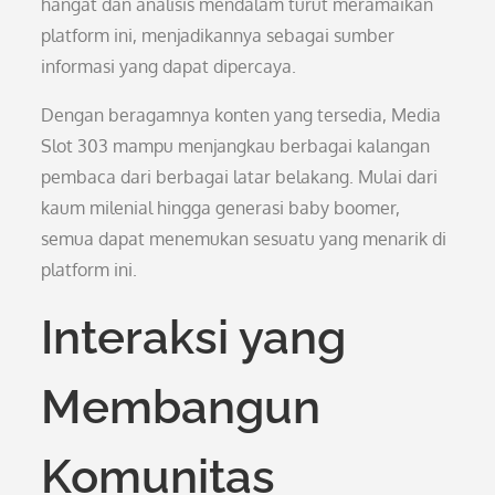
hangat dan analisis mendalam turut meramaikan
platform ini, menjadikannya sebagai sumber
informasi yang dapat dipercaya.
Dengan beragamnya konten yang tersedia, Media
Slot 303 mampu menjangkau berbagai kalangan
pembaca dari berbagai latar belakang. Mulai dari
kaum milenial hingga generasi baby boomer,
semua dapat menemukan sesuatu yang menarik di
platform ini.
Interaksi yang
Membangun
Komunitas