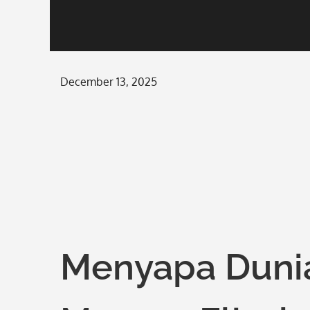
Posted
December 13, 2025
on
Menyapa Dunia