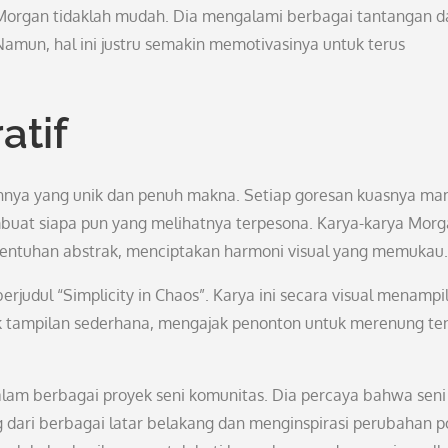
 Morgan tidaklah mudah. Dia mengalami berbagai tantangan d
amun, hal ini justru semakin memotivasinya untuk terus
atif
annya yang unik dan penuh makna. Setiap goresan kuasnya m
at siapa pun yang melihatnya terpesona. Karya-karya Morg
sentuhan abstrak, menciptakan harmoni visual yang memukau.
erjudul “Simplicity in Chaos”. Karya ini secara visual menampi
ik tampilan sederhana, mengajak penonton untuk merenung te
dalam berbagai proyek seni komunitas. Dia percaya bahwa seni
dari berbagai latar belakang dan menginspirasi perubahan po