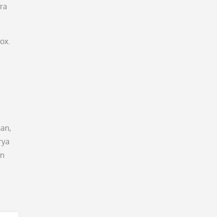
ara
ox.
an,
rya
an