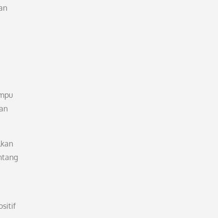
an
ampu
an
lkan
ntang
sitif