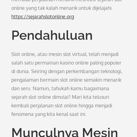
online yang tak kalah menarik untuk dijelajahi.
https://sejarahslotonline.org
Pendahuluan
Slot online, atau mesin slot virtual, telah menjadi
salah satu permainan kasino online paling populer
di dunia. Seiring dengan perkembangan teknologi,
pengalaman bermain slot online semakin menarik
dan seru. Namun, tahukah kamu bagaimana
sejarah slot online dimulai? Mari kita telusuri
kembali perjalanan slot online hingga menjadi
fenomena yang kita kenal saat ini.
Munculnya Mesin