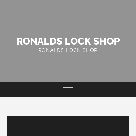
Skip
to
content
RONALDS LOCK SHOP
RONALDS LOCK SHOP