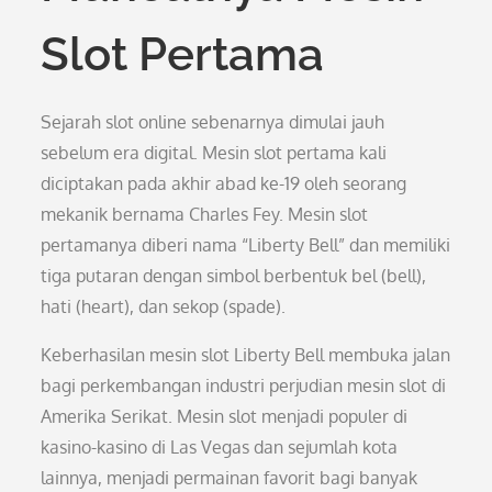
Slot Pertama
Sejarah slot online sebenarnya dimulai jauh
sebelum era digital. Mesin slot pertama kali
diciptakan pada akhir abad ke-19 oleh seorang
mekanik bernama Charles Fey. Mesin slot
pertamanya diberi nama “Liberty Bell” dan memiliki
tiga putaran dengan simbol berbentuk bel (bell),
hati (heart), dan sekop (spade).
Keberhasilan mesin slot Liberty Bell membuka jalan
bagi perkembangan industri perjudian mesin slot di
Amerika Serikat. Mesin slot menjadi populer di
kasino-kasino di Las Vegas dan sejumlah kota
lainnya, menjadi permainan favorit bagi banyak