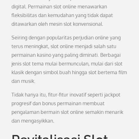
digital. Permainan slot online menawarkan
fleksibilitas dan kemudahan yang tidak dapat
ditawarkan oleh mesin slot konvensional.
Seiring dengan popularitas perjudian online yang
terus meningkat, slot online menjadi salah satu
permainan kasino yang paling diminati. Berbagai
jenis slot tema mulai bermunculan, mulai dari slot
klasik dengan simbol buah hingga slot bertema film
dan musik.
Tidak hanya itu, fitur-fitur inovatif seperti jackpot
progresif dan bonus permainan membuat
pengalaman bermain slot online semakin menarik
dan mengasyikkan.