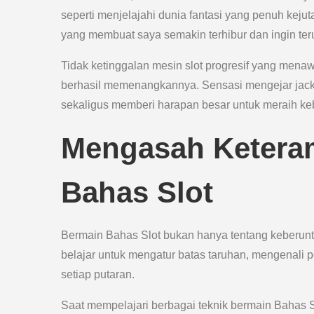
seperti menjelajahi dunia fantasi yang penuh kejut
yang membuat saya semakin terhibur dan ingin te
Tidak ketinggalan mesin slot progresif yang men
berhasil memenangkannya. Sensasi mengejar jackp
sekaligus memberi harapan besar untuk meraih keb
Mengasah Ketera
Bahas Slot
Bermain Bahas Slot bukan hanya tentang keberuntu
belajar untuk mengatur batas taruhan, mengenali
setiap putaran.
Saat mempelajari berbagai teknik bermain Bahas S