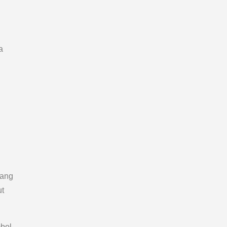
a
yang
ut
mbol