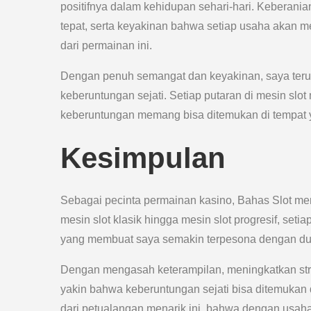
positifnya dalam kehidupan sehari-hari. Keberan
tepat, serta keyakinan bahwa setiap usaha akan 
dari permainan ini.
Dengan penuh semangat dan keyakinan, saya teru
keberuntungan sejati. Setiap putaran di mesin sl
keberuntungan memang bisa ditemukan di tempat ya
Kesimpulan
Sebagai pecinta permainan kasino, Bahas Slot m
mesin slot klasik hingga mesin slot progresif, set
yang membuat saya semakin terpesona dengan dun
Dengan mengasah keterampilan, meningkatkan str
yakin bahwa keberuntungan sejati bisa ditemukan d
dari petualangan menarik ini, bahwa dengan usaha