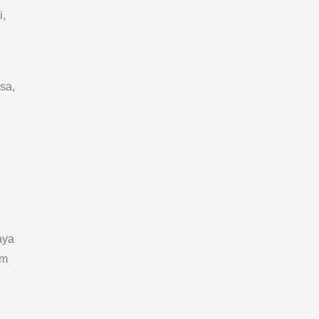
i,
sa,
aya
am