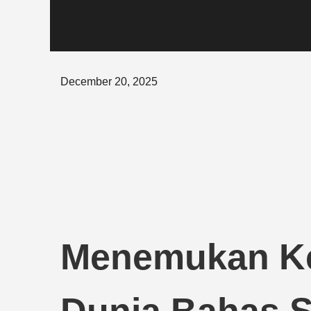
Posted
December 20, 2025
on
Menemukan Ke