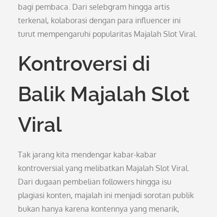
bagi pembaca. Dari selebgram hingga artis
terkenal, kolaborasi dengan para influencer ini
turut mempengaruhi popularitas Majalah Slot Viral.
Kontroversi di
Balik Majalah Slot
Viral
Tak jarang kita mendengar kabar-kabar
kontroversial yang melibatkan Majalah Slot Viral.
Dari dugaan pembelian followers hingga isu
plagiasi konten, majalah ini menjadi sorotan publik
bukan hanya karena kontennya yang menarik,