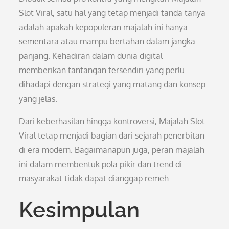
Slot Viral, satu hal yang tetap menjadi tanda tanya
adalah apakah kepopuleran majalah ini hanya
sementara atau mampu bertahan dalam jangka
panjang. Kehadiran dalam dunia digital
memberikan tantangan tersendiri yang perlu
dihadapi dengan strategi yang matang dan konsep
yang jelas.
Dari keberhasilan hingga kontroversi, Majalah Slot
Viral tetap menjadi bagian dari sejarah penerbitan
di era modern. Bagaimanapun juga, peran majalah
ini dalam membentuk pola pikir dan trend di
masyarakat tidak dapat dianggap remeh.
Kesimpulan