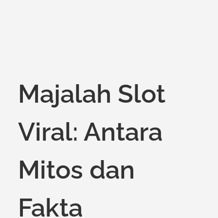
Majalah Slot
Viral: Antara
Mitos dan
Fakta