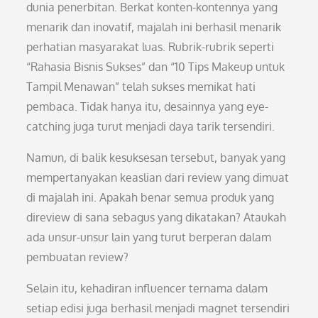
dunia penerbitan. Berkat konten-kontennya yang
menarik dan inovatif, majalah ini berhasil menarik
perhatian masyarakat luas. Rubrik-rubrik seperti
“Rahasia Bisnis Sukses” dan “10 Tips Makeup untuk
Tampil Menawan” telah sukses memikat hati
pembaca. Tidak hanya itu, desainnya yang eye-
catching juga turut menjadi daya tarik tersendiri.
Namun, di balik kesuksesan tersebut, banyak yang
mempertanyakan keaslian dari review yang dimuat
di majalah ini. Apakah benar semua produk yang
direview di sana sebagus yang dikatakan? Ataukah
ada unsur-unsur lain yang turut berperan dalam
pembuatan review?
Selain itu, kehadiran influencer ternama dalam
setiap edisi juga berhasil menjadi magnet tersendiri