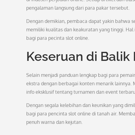
pengalaman langsung dari para pakar tersebut.
Dengan demikian, pembaca dapat yakin bahwa set
memiliki kualitas dan keakuratan yang tinggi. Hal
bagi para pecinta slot online.
Keseruan di Balik
Selain menjadi panduan lengkap bagi para pemain
ekstra dengan berbagai konten menarik lainnya. M
info eksklusif tentang turnamen dan event terb
Dengan segala kelebihan dan keunikan yang dimil
bagi para pencinta slot online di tanah air. Memba
penuh warna dan kejutan.