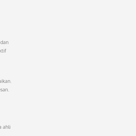
 dan
tif
aikan.
san.
 ahli