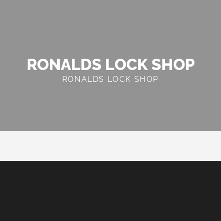
RONALDS LOCK SHOP
RONALDS LOCK SHOP