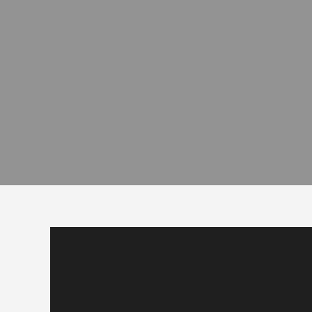
Skip
to
content