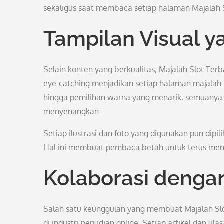
sekaligus saat membaca setiap halaman Majalah S
Tampilan Visual 
Selain konten yang berkualitas, Majalah Slot Terb
eye-catching menjadikan setiap halaman majalah i
hingga pemilihan warna yang menarik, semuany
menyenangkan.
Setiap ilustrasi dan foto yang digunakan pun dip
Hal ini membuat pembaca betah untuk terus menj
Kolaborasi dengan 
Salah satu keunggulan yang membuat Majalah Slot
di industri perjudian online. Setiap artikel dan 