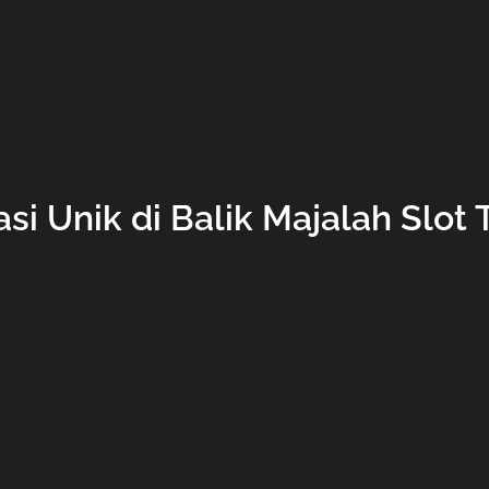
asi Unik di Balik Majalah Slot 