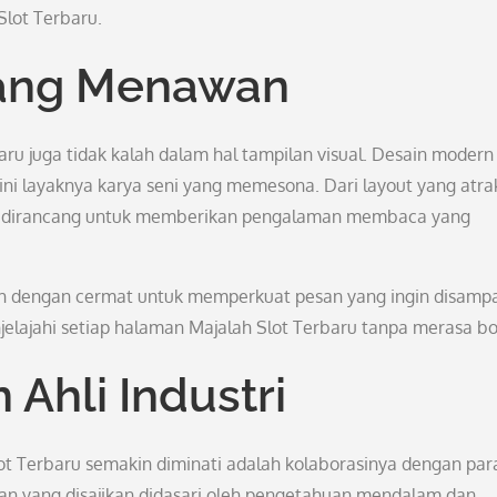
lot Terbaru.
yang Menawan
aru juga tidak kalah dalam hal tampilan visual. Desain modern
ni layaknya karya seni yang memesona. Dari layout yang atrak
a dirancang untuk memberikan pengalaman membaca yang
ilih dengan cermat untuk memperkuat pesan yang ingin disamp
elajahi setiap halaman Majalah Slot Terbaru tanpa merasa bo
Ahli Industri
 Terbaru semakin diminati adalah kolaborasinya dengan para
ulasan yang disajikan didasari oleh pengetahuan mendalam dan