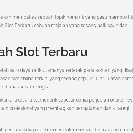
ta akan membahas sebuah topik menarik yang pasti membuat k
h Slot Terbaru, sebuah majalah yang sedang naik daun dan
ah Slot Terbaru
lah satu daya tarik utamanya terletak pada konten yang disaj
san slot online terkini yang sedang populer. Dari ulasan gam
 dibahas secara lengkap.
kan artikel-artikel menarik seputar dunia perjudian online, re
main profesional yang membagikan pengalaman dan strategi
f, pembaca diajak untuk merasakan sensasi belajar dan meng