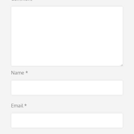
Name
*
Email
*