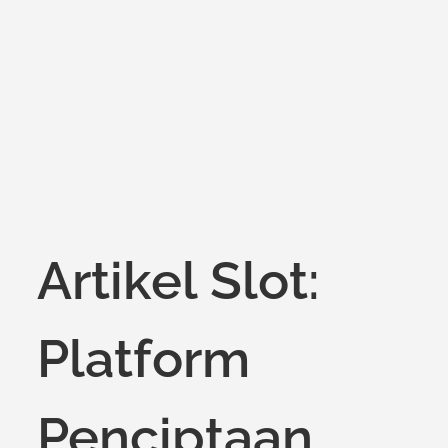
on
Artikel Slot:
Platform
Penciptaan