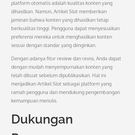
platform otomatis adalah kualitas konten yang
dihasilkan. Namun, Artikel Slot memberikan
jaminan bahwa konten yang dihasilkan tetap
berkualitas tinggi. Pengguna dapat menyesuaikan
preferensi mereka untuk menghasilkan konten
sesuai dengan standar yang diinginkan.
Dengan adanya fitur review dan revisi, Anda dapat
dengan mudah menyempurnakan konten yang
telah dibuat sebelum dipublikasikan. Hal ini
menjadikan Artikel Slot sebagai platform yang
ramah pengguna dan mendukung pengembangan
kemampuan menulis.
Dukungan