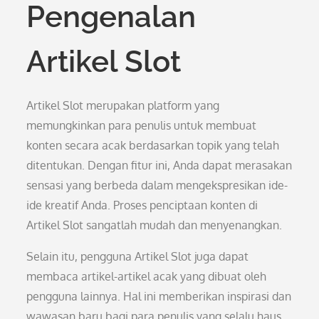
Pengenalan
Artikel Slot
Artikel Slot merupakan platform yang
memungkinkan para penulis untuk membuat
konten secara acak berdasarkan topik yang telah
ditentukan. Dengan fitur ini, Anda dapat merasakan
sensasi yang berbeda dalam mengekspresikan ide-
ide kreatif Anda. Proses penciptaan konten di
Artikel Slot sangatlah mudah dan menyenangkan.
Selain itu, pengguna Artikel Slot juga dapat
membaca artikel-artikel acak yang dibuat oleh
pengguna lainnya. Hal ini memberikan inspirasi dan
wawasan baru bagi para penulis yang selalu haus