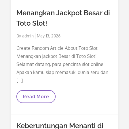
Kartu
Ucapan
Menangkan Jackpot Besar di
Dan
Pesan
Toto Slot!
Natal
Posted
By
admin
May 13, 2026
on
Create Random Article About Toto Slot
Menangkan Jackpot Besar di Toto Slot!
Selamat datang, para pencinta slot online!
Apakah kamu siap memasuki dunia seru dan
[…]
Menangkan
Read More
Jackpot
Besar
Di
Toto
Slot!
Keberuntungan Menanti di