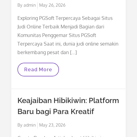
Posted
By
admin
May 26, 2026
on
Exploring PGSoft Terpercaya Sebagai Situs
Judi Online Terbaik Menjadi Bagian dari
Komunitas Penggemar Situs PGSoft
Terpercaya Saat ini, dunia judi online semakin
berkembang pesat dan […]
Menjadi
Read More
Bagian
Dari
Komunitas
Penggemar
Situs
Keajaiban Hibikiwin: Platform
PGSoft
Terpercaya
Baru bagi Para Kreatif
Posted
By
admin
May 23, 2026
on