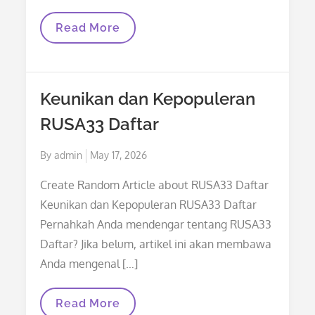
Topanhoki:
Read More
Keajaiban
Di
Dunia
Perjudian
Online
Keunikan dan Kepopuleran
RUSA33 Daftar
Posted
By
admin
May 17, 2026
on
Create Random Article about RUSA33 Daftar
Keunikan dan Kepopuleran RUSA33 Daftar
Pernahkah Anda mendengar tentang RUSA33
Daftar? Jika belum, artikel ini akan membawa
Anda mengenal […]
Keunikan
Read More
Dan