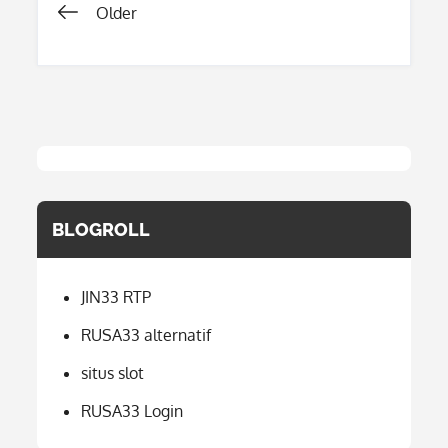
Posts
Older
navigation
BLOGROLL
JIN33 RTP
RUSA33 alternatif
situs slot
RUSA33 Login