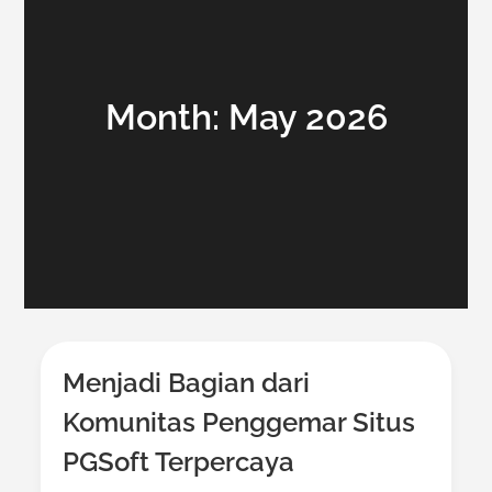
Month:
May 2026
Menjadi Bagian dari
Komunitas Penggemar Situs
PGSoft Terpercaya